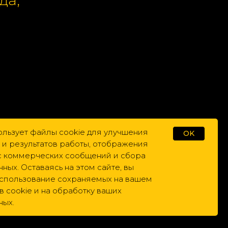
и по
ользует файлы cookie для улучшения
OK
 и результатов работы, отображения
ас коммерческих сообщений и сбора
нных. Оставаясь на этом сайте, вы
использование сохраняемых на вашем
 cookie и на обработку ваших
ных.