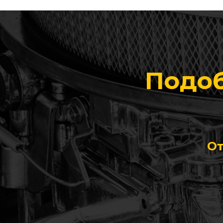
Подоб
От