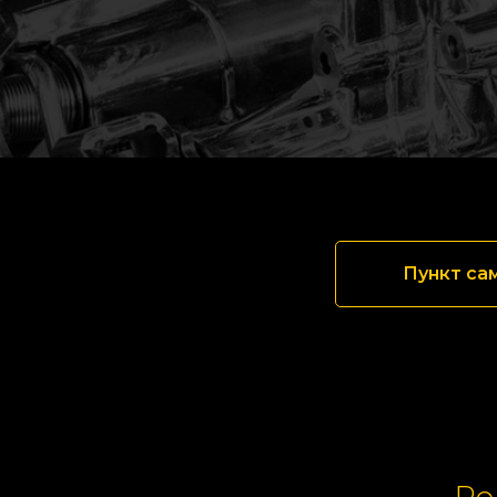
Пункт са
Ре