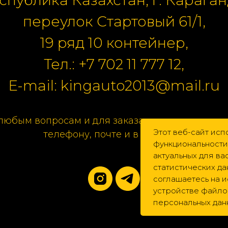
переулок Стартовый 61/1,
19 ряд 10 контейнер,
Тел.:
+7 702 11 777 12
,
E-mail:
kingauto2013@mail.ru
любым вопросам и для заказа свяжитесь с нам
Этот веб-сайт исп
телефону, почте и в соцсетях.
функциональности
актуальных для в
статистических да
соглашаетесь на 
устройстве файлов
персональных дан