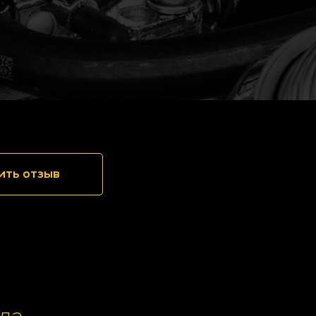
ить отзыв
да,