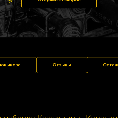
мовывоза
Отзывы
Остав
спублика Казахстан, г. Караган