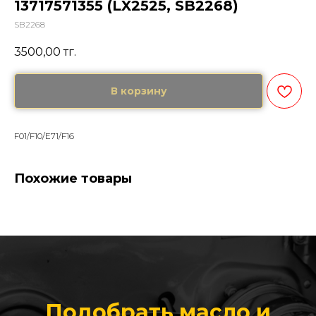
13717571355 (LX2525, SB2268)
SB2268
3500,00
тг.
В корзину
F01/F10/E71/F16
Похожие товары
Подобрать масло и