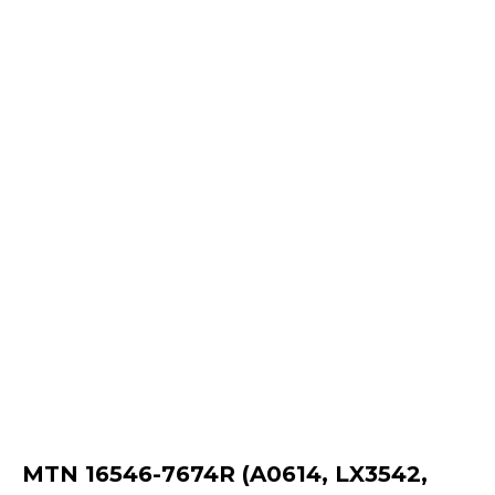
MTN 16546-7674R (A0614, LX3542,