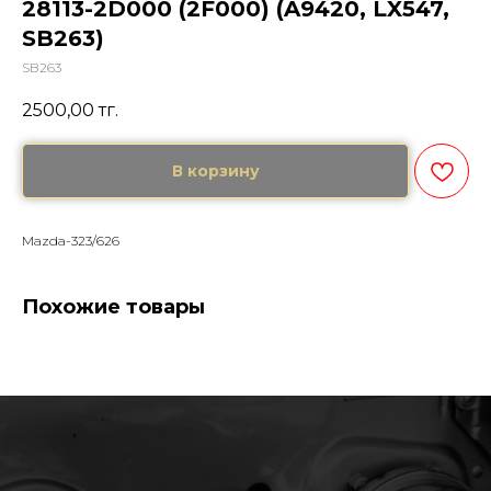
28113-2D000 (2F000) (A9420, LX547,
SB263)
SB263
2500,00
тг.
В корзину
Mazda-323/626
Похожие товары