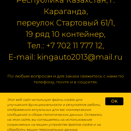
Республика Казахстан, г.
Караганда,
переулок Стартовый 61/1,
19 ряд 10 контейнер,
Тел.:
+7 702 11 777 12
,
E-mail:
kingauto2013@mail.ru
По любым вопросам и для заказа свяжитесь с нами по
телефону, почте и в соцсетях.
Этот веб-сайт использует файлы cookie для
OK
улучшения функциональности и результатов работы,
отображения актуальных для вас коммерческих
сообщений и сбора статистических данных. Оставаясь
на этом сайте, вы соглашаетесь на использование
сохраняемых на вашем устройстве файлов cookie и на
обработку ваших персональных данных.
Домой
Каталог
Подбор
Поиск