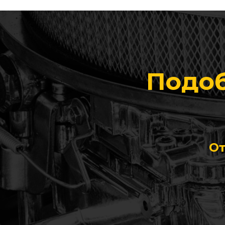
Подоб
От