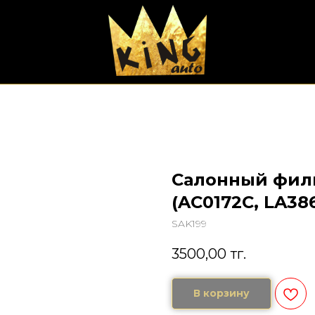
Салонный филь
(AC0172C, LA386
SAK199
3500,00
тг.
В корзину