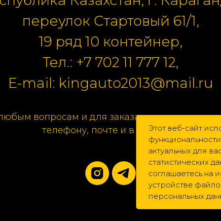
переулок Стартовый 61/1,
19 ряд 10 контейнер,
Тел.:
+7 702 11 777 12
,
E-mail:
kingauto2013@mail.ru
любым вопросам и для заказа свяжитесь с нам
Этот веб-сайт исп
телефону, почте и в соцсетях.
функциональности
актуальных для в
статистических да
соглашаетесь на 
устройстве файлов
персональных дан