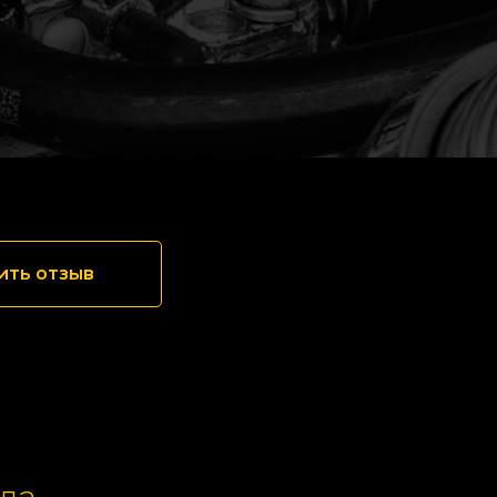
ить отзыв
да,