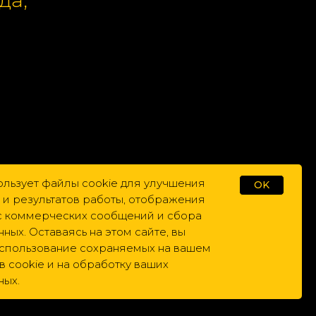
и по
ользует файлы cookie для улучшения
OK
 и результатов работы, отображения
ас коммерческих сообщений и сбора
нных. Оставаясь на этом сайте, вы
использование сохраняемых на вашем
 cookie и на обработку ваших
ных.