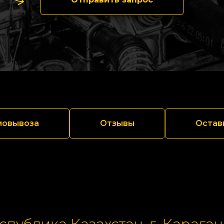
мовывоза
Отзывы
Остав
спублика Казахстан, г. Караган