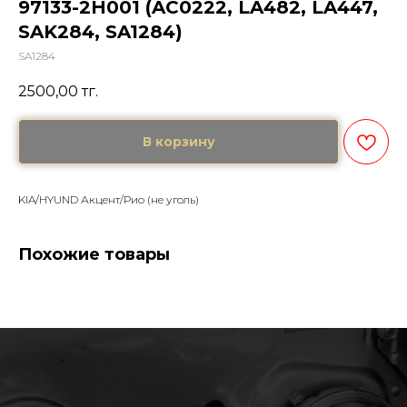
97133-2H001 (AC0222, LA482, LA447,
SAK284, SA1284)
SA1284
2500,00
тг.
В корзину
KIA/HYUND Акцент/Рио (не уголь)
Похожие товары