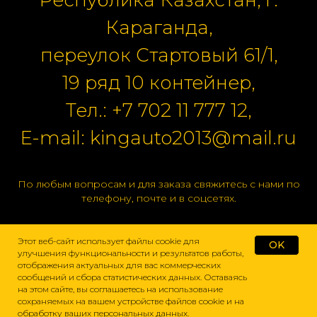
Республика Казахстан, г.
Караганда,
переулок Стартовый 61/1,
19 ряд 10 контейнер,
Тел.:
+7 702 11 777 12
,
E-mail:
kingauto2013@mail.ru
По любым вопросам и для заказа свяжитесь с нами по
телефону, почте и в соцсетях.
Этот веб-сайт использует файлы cookie для
OK
улучшения функциональности и результатов работы,
отображения актуальных для вас коммерческих
сообщений и сбора статистических данных. Оставаясь
на этом сайте, вы соглашаетесь на использование
сохраняемых на вашем устройстве файлов cookie и на
обработку ваших персональных данных.
Домой
Каталог
Подбор
Поиск