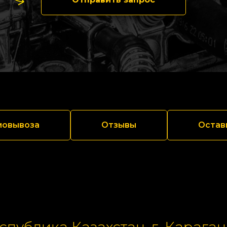
мовывоза
Отзывы
Остав
спублика Казахстан, г. Караган