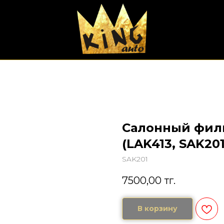
Салонный филь
(LAK413, SAK201
SAK201
7500,00
тг.
В корзину