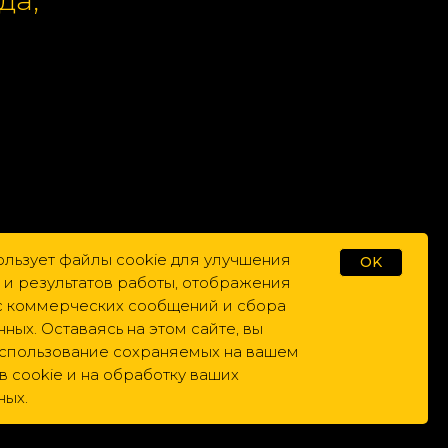
и по
ользует файлы cookie для улучшения
OK
 и результатов работы, отображения
ас коммерческих сообщений и сбора
нных. Оставаясь на этом сайте, вы
использование сохраняемых на вашем
 cookie и на обработку ваших
ных.