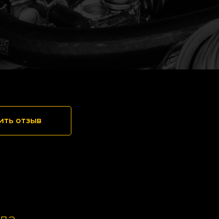
ить отзыв
да,