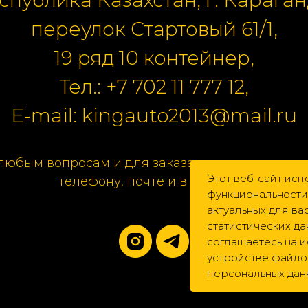
переулок Стартовый 61/1,
19 ряд 10 контейнер,
Тел.:
+7 702 11 777 12
,
E-mail:
kingauto2013@mail.ru
любым вопросам и для заказа свяжитесь с нам
Этот веб-сайт исп
телефону, почте и в соцсетях.
функциональности
актуальных для в
статистических да
соглашаетесь на 
устройстве файлов
персональных дан