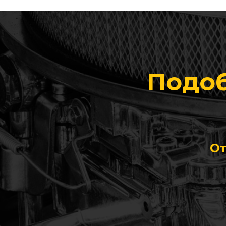
Подоб
От