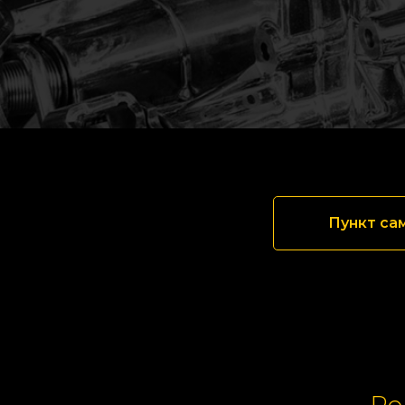
Пункт са
Ре