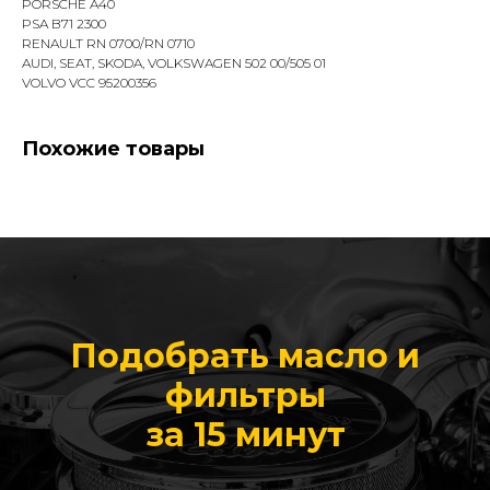
PORSCHE A40
PSA B71 2300
RENAULT RN 0700/RN 0710
AUDI, SEAT, SKODA, VOLKSWAGEN 502 00/505 01
VOLVO VCC 95200356
Похожие товары
Подобрать масло и
фильтры
за 15 минут