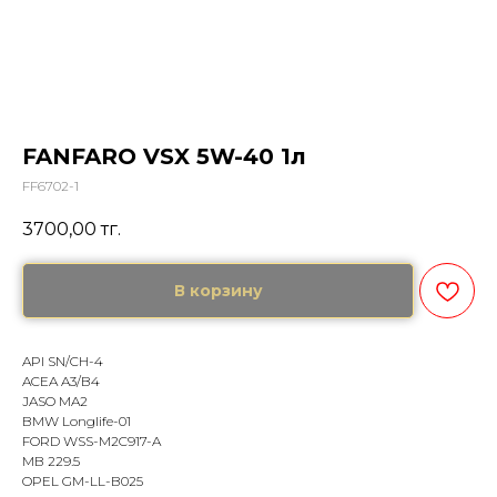
FANFARO VSX 5W-40 1л
FF6702-1
3700,00
тг.
В корзину
API SN/CH-4
ACEA A3/B4
JASO MA2
BMW Longlife-01
FORD WSS-M2C917-A
MB 229.5
OPEL GM-LL-B025