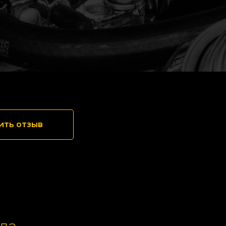
ить отзыв
да,