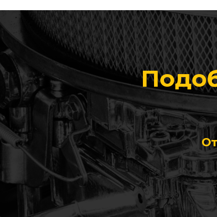
Подоб
От