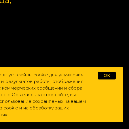
и по
ользует файлы cookie для улучшения
OK
 и результатов работы, отображения
ас коммерческих сообщений и сбора
нных. Оставаясь на этом сайте, вы
использование сохраняемых на вашем
 cookie и на обработку ваших
ных.