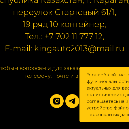
переулок Стартовый 61/1,
19 ряд 10 контейнер,
Тел.:
+7 702 11 777 12
,
E-mail:
kingauto2013@mail.ru
любым вопросам и для заказа свяжитесь с нам
Этот веб-сайт исп
телефону, почте и в соцсетях.
функциональности
актуальных для в
статистических да
соглашаетесь на 
устройстве файлов
персональных дан