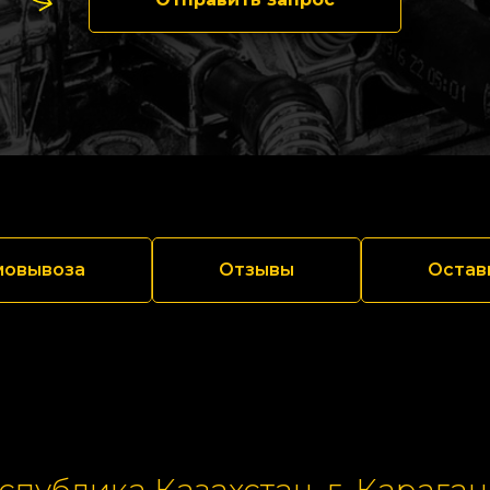
мовывоза
Отзывы
Остав
спублика Казахстан, г. Караган