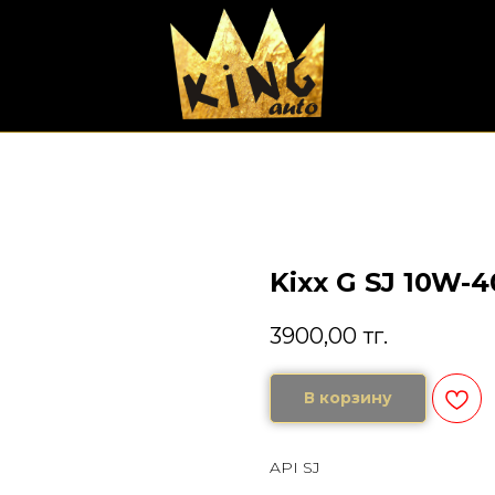
Kixx G SJ 10W-4
3900,00
тг.
В корзину
API SJ