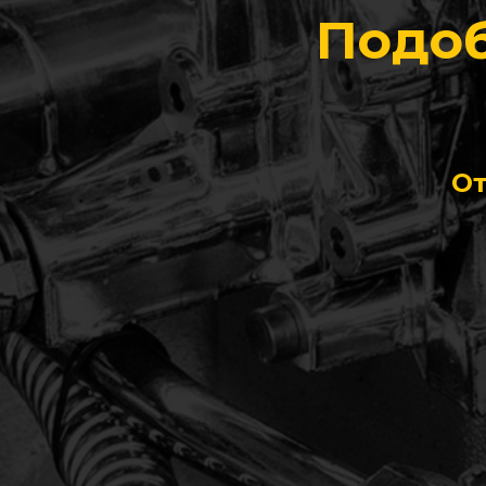
Подоб
От