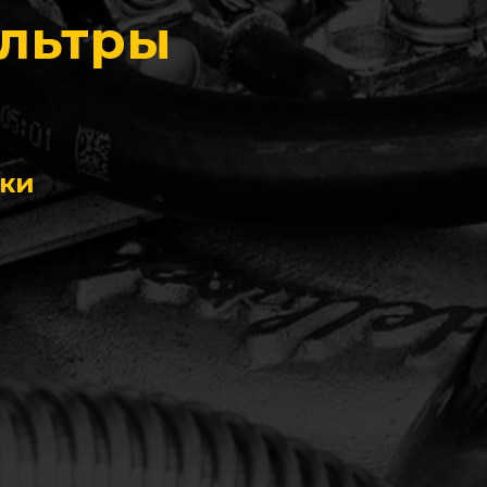
ильтры
ики