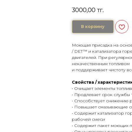
3000,00
тг.
В корзину
Моющая присадка на основ
/ DET™ и катализатора гор
двигателей. При регулярно
некачественным топливом
и поддерживает чистоту вс
Свойства / характеристи
• Очищает элементы топлив
• Продлевает срок службы
• Способствует снижению 
• Повышает смазывающие св
• Содержит катализатор г
рабочей смеси
• Содержит пакет моющих 
• Одна упаковка рассчитана