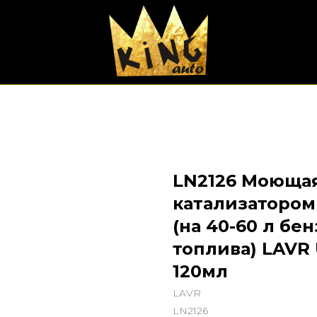
LN2126 Моющая
катализатором
(на 40-60 л бе
топлива) LAVR 
120мл
LAVR
LN2126