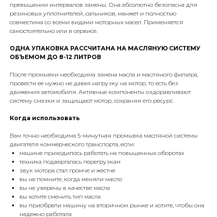
превышении интервалов замены. Она абсолютно безопасна для
резиновых уплотнителей, сальников, манжет и полностью
совместима со всеми видами моторных масел. Применяется
самостоятельно или в сервисе.
ОДНА УПАКОВКА РАССЧИТАНА НА МАСЛЯНУЮ СИСТЕМУ
ОБЪЕМОМ ДО 8-12 ЛИТРОВ
После промывки необходима замена масла и масляного фильтра,
провести ее нужно не давая нагрузку на мотор, то есть без
движения автомобиля. Активные компоненты оздоравливают
систему смазки и защищают мотор, сохраняя его ресурс.
Когда использовать
Вам точно необходима 5-минутная промывка масляной системы
двигателя коммерческого транспорта, если:
машине приходилось работать на повышенных оборотах
техника подвергалась перегрузкам
звук мотора стал громче и жестче
вы не помните, когда меняли масло
вы не уверены в качестве масла
вы хотите сменить тип масла
вы приобрели машину на вторичном рынке и хотите, чтобы она
надежно работала