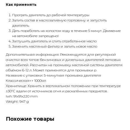
Как применять
Прогреть двигатель до рабочей температуры
Залить состав в маслозаливную горловину и запустить
двигатель
Дать поработать на холостом ходу в течение 5 минут. Движение
на автомобиле запрещено!
Заглушить двигатель и слить отработанное масло
Заменить масляный фильтр и залить новое масло
Дополнительная информация: Рекомендуется для регулярной
очистки всех типов бензиновых и дизельных двигателей легковых
автомобилей. Рассчитан на промывку масляной системы двигателя
объёмом 6-12 л. Может применятся для промывки р
Название с упаковки: 5-минутная промывка двигателя
Классическая++ 1000мл
Хранилище: Хранить в вертикальном положении при температуре
±30°С вдали от источников огня и раскалённых предметов.
lwh: 91x91x220 mm
Weight: 947 g
Похожие товары