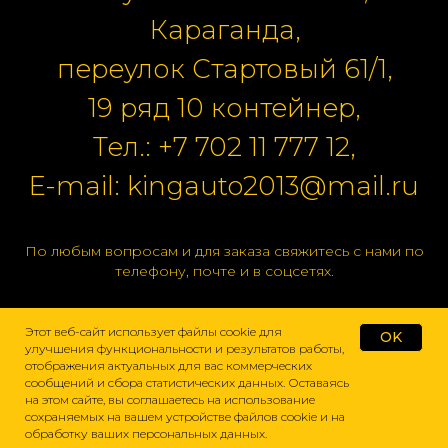
Караганда,
переулок Стартовый 61/1,
19 ряд 10 контейнер,
Тел.:
+7 702 11 777 12
,
E-mail:
kingauto2013@mail.ru
По любым вопросам и для заказа свяжитесь с нами по
телефону, почте и в соцсетях.
Этот веб-сайт использует файлы cookie для
OK
улучшения функциональности и результатов работы,
отображения актуальных для вас коммерческих
сообщений и сбора статистических данных. Оставаясь
на этом сайте, вы соглашаетесь на использование
сохраняемых на вашем устройстве файлов cookie и на
обработку ваших персональных данных.
Домой
Каталог
Подбор
Поиск