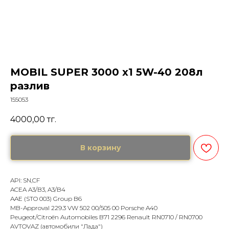
MOBIL SUPER 3000 x1 5W-40 208л
разлив
155053
4000,00
тг.
В корзину
API: SN,CF
ACEA A3/B3, A3/B4
AAE (STO 003) Group B6
MB-Approval 229.3 VW 502 00/505 00 Porsche A40
Peugeot/Citroën Automobiles B71 2296 Renault RN0710 / RN0700
AVTOVAZ (автомобили "Лада")