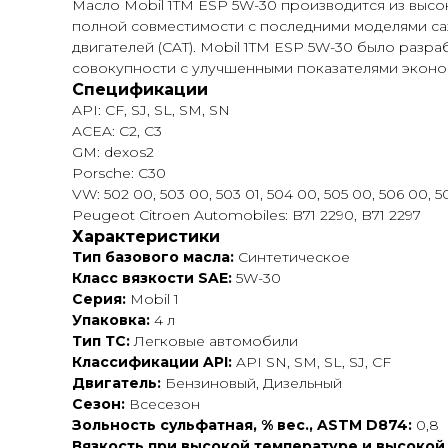
Масло Mobil 1
TM
ESP 5W-30 производится из высо
полной совместимости с последними моделями саж
двигателей (CAT). Mobil 1
TM
ESP 5W-30 было разраб
совокупности с улучшенными показателями эконо
Спецификации
API: CF, SJ, SL, SM, SN
ACEA: C2, C3
GM: dexos2
Porsche: C30
VW: 502 00, 503 00, 503 01, 504 00, 505 00, 506 00, 
Peugeot Citroen Automobiles: B71 2290, B71 2297
Характеристики
Тип базового масла:
Синтетическое
Класс вязкости SAE:
5W-30
Серия:
Mobil 1
Упаковка:
4 л
Тип ТС:
Легковые автомобили
Классификации API:
API SN, SM, SL, SJ, CF
Двигатель:
Бензиновый, Дизельный
Сезон:
Всесезон
Зольность сульфатная, % вес., ASTM D874:
0,8
Вязкость при высокой температуре и высокой 