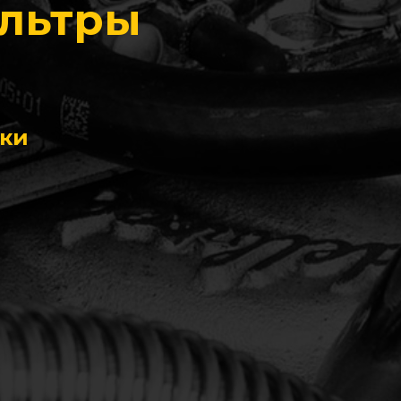
ильтры
ики