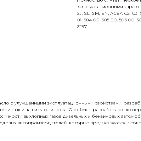
Полностью синтетическое 
эксплуатационными характе
SJ, SL, SM, SN, ACEA C2, C3
01, 504 00, 505 00, 506 00, 
2297.
асло с улучшенными эксплуатационными свойствами, разраб
ктеристик и защиты от износа. Оно было разработано экспе
ичности выхлопных газов дизельных и бензиновых автомоби
редовых автопроизводителей, которые предъявляются к со