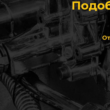
Подоб
От