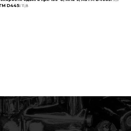
STM D445:
11,8