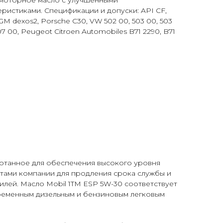
моторное масло с улучшенными
ристиками. Спецификации и допуски: API CF,
, GM dexos2, Porsche C30, VW 502 00, 503 00, 503
507 00, Peugeot Citroen Automobiles B71 2290, B71
отанное для обеспечения высокого уровня
ртами компании для продления срока службы и
лей. Масло Mobil 1
TM
ESP 5W-30 соответствует
временным дизельным и бензиновым легковым