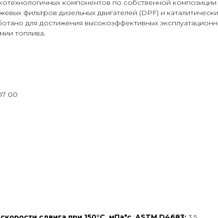
котехнологичных компонентов по собственной композиции
евых фильтров дизельных двигателей (DPF) и каталитическ
отано для достижения высокоэффективных эксплуатационных
мии топлива.
507 00
скорости сдвига при 150°C, мПа*с, ASTM D4683:
3,5