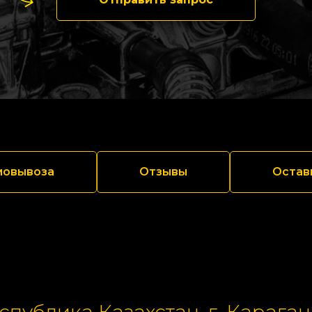
мовывоза
Отзывы
Остав
спублика Казахстан, г. Караган