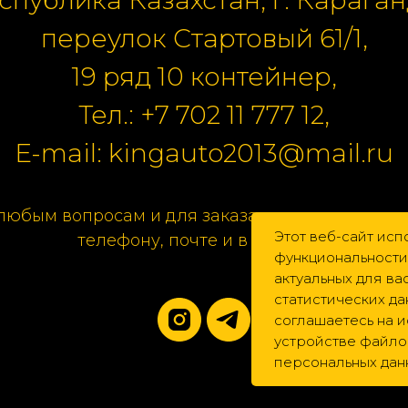
переулок Стартовый 61/1,
19 ряд 10 контейнер,
Тел.:
+7 702 11 777 12
,
E-mail:
kingauto2013@mail.ru
любым вопросам и для заказа свяжитесь с нам
Этот веб-сайт исп
телефону, почте и в соцсетях.
функциональности
актуальных для в
статистических да
соглашаетесь на 
устройстве файлов
персональных дан