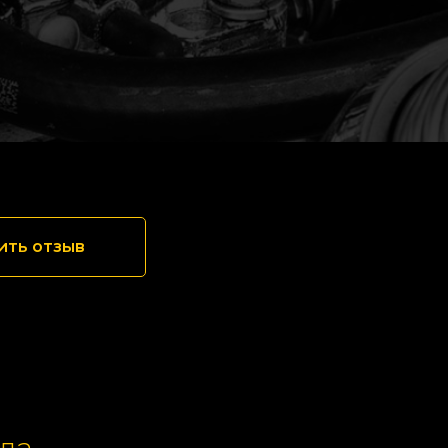
ить отзыв
да,