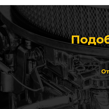
Подоб
От