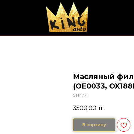
Масляный филь
(OE0033, OX188
SH4771
3500,00
тг.
В корзину