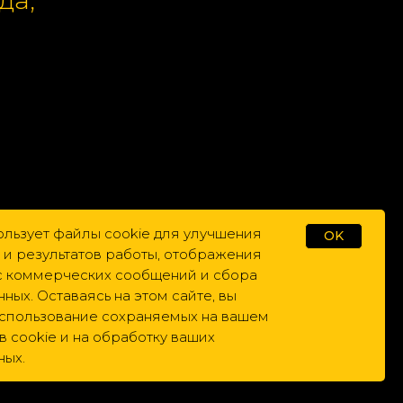
и по
ользует файлы cookie для улучшения
OK
 и результатов работы, отображения
ас коммерческих сообщений и сбора
нных. Оставаясь на этом сайте, вы
использование сохраняемых на вашем
 cookie и на обработку ваших
ных.