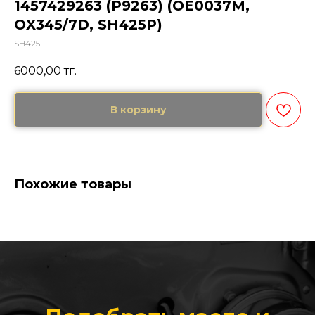
1457429263 (P9263) (OE0037M,
OX345/7D, SH425P)
SH425
6000,00
тг.
В корзину
Похожие товары