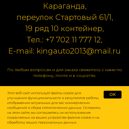
Караганда,
переулок Стартовый 61/1,
19 ряд 10 контейнер,
Тел.:
+7 702 11 777 12
,
E-mail:
kingauto2013@mail.ru
По любым вопросам и для заказа свяжитесь с нами по
телефону, почте и в соцсетях.
Этот веб-сайт использует файлы cookie для
OK
улучшения функциональности и результатов работы,
отображения актуальных для вас коммерческих
сообщений и сбора статистических данных. Оставаясь
на этом сайте, вы соглашаетесь на использование
сохраняемых на вашем устройстве файлов cookie и на
обработку ваших персональных данных.
Домой
Каталог
Подбор
Поиск