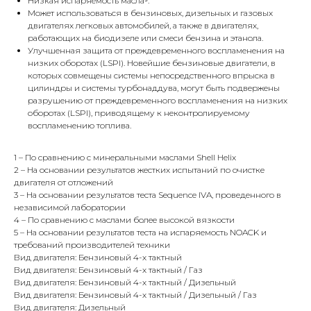
Низкая испаряемость масла⁵.
Может использоваться в бензиновых, дизельных и газовых
двигателях легковых автомобилей, а также в двигателях,
работающих на биодизеле или смеси бензина и этанола.
Улучшенная защита от преждевременного воспламенения на
низких оборотах (LSPI). Новейшие бензиновые двигатели, в
которых совмещены системы непосредственного впрыска в
цилиндры и системы турбонаддува, могут быть подвержены
разрушению от преждевременного воспламенения на низких
оборотах (LSPI), приводящему к неконтролируемому
воспламенению топлива.
1 – По сравнению с минеральными маслами Shell Helix
2 – На основании результатов жестких испытаний по очистке
двигателя от отложений
3 – На основании результатов теста Sequence IVA, проведенного в
независимой лаборатории
4 – По сравнению с маслами более высокой вязкости
5 – На основании результатов теста на испаряемость NOACK и
требований производителей техники
Вид двигателя: Бензиновый 4-х тактный
Вид двигателя: Бензиновый 4-х тактный / Газ
Вид двигателя: Бензиновый 4-х тактный / Дизельный
Вид двигателя: Бензиновый 4-х тактный / Дизельный / Газ
Вид двигателя: Дизельный