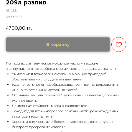
209л разлив
SHELL
550051527
4700,00
тг.
В корзину
Полностью синтетическое моторное масло – высокие
эксплуатационные свойства масла, чистота и защита двигателя.
Уникальная технология активных моющих присадок¹
обеспечивает чистоту деталей двигателя.
Удаляет загрязнения, образовавшиеся при использовании
низкокачественных моторных масел².
Отличная защита от износа³ даже в самых тяжелых условиях
эксплуатации.
Длительная стойкость масла к разложению.
Походит для всех интервалов замены масла, рекомендуемых
автопроизводителями.
Хорошая текучесть для более легкого холодного запуска и
быстрого прогрева двигателя⁴.